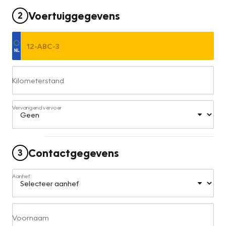
Voertuiggegevens
2
Kilometerstand
Vervangend vervoer
Contactgegevens
3
Aanhef
Voornaam