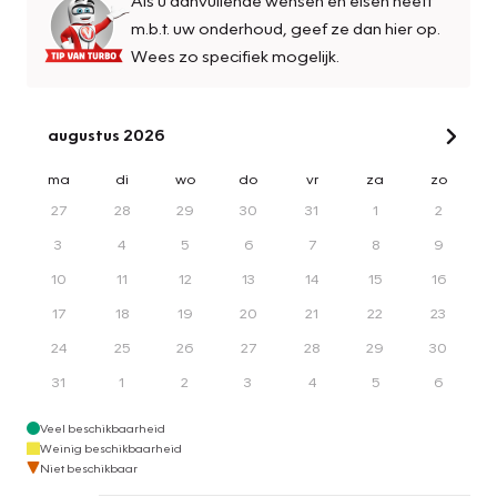
m.b.t. uw onderhoud, geef ze dan hier op.
Wees zo specifiek mogelijk.
augustus 2026
ma
di
wo
do
vr
za
zo
27
28
29
30
31
1
2
3
4
5
6
7
8
9
10
11
12
13
14
15
16
17
18
19
20
21
22
23
24
25
26
27
28
29
30
31
1
2
3
4
5
6
Veel beschikbaarheid
Weinig beschikbaarheid
Niet beschikbaar