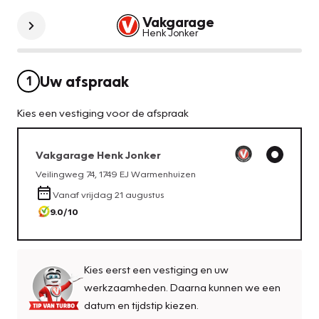
Vakgarage
Henk Jonker
Uw afspraak
1
Kies een vestiging voor de afspraak
Vakgarage
Henk Jonker
Veilingweg 74
,
1749 EJ
Warmenhuizen
Vanaf
vrijdag 21 augustus
9.0
/10
Kies eerst een vestiging en uw
werkzaamheden. Daarna kunnen we een
datum en tijdstip kiezen.