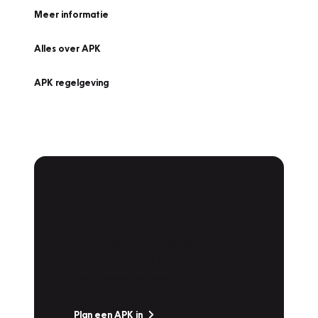
Meer informatie
Alles over APK
APK regelgeving
APK Keuring bij
Vakgarage!
Is het weer tijd voor de jaarlijkse APK? Ga
snel naar Vakgarage bij u in de buurt, en ga
zonder zorgen de weg op!
Plan een APK in