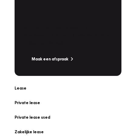
Plan een
Werkplaatsafspraak
Is uw auto toe aan Onderhoud,
Bandenwissel of een Vakantiecheck? Plan
online een afspraak!
Maak een afspraak
Lease
Private lease
Private lease used
Zakelijke lease