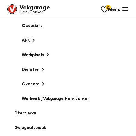
Vakgarage
0
Menu
Henk Jonker
Occasions
APK
Werkplaats
Diensten
Over ons
Werken bij Vakgarage Henk Jonker
Direct naar
Garageafspraak