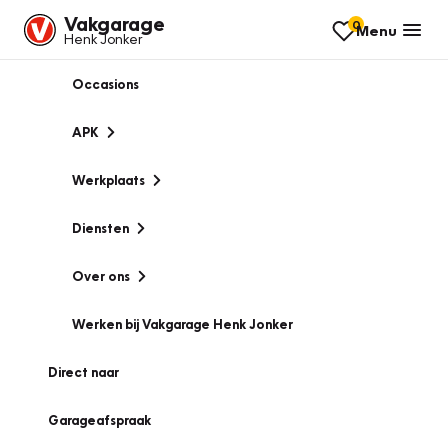
Vakgarage
0
Menu
Henk Jonker
Occasions
APK
Werkplaats
Diensten
Over ons
Werken bij Vakgarage Henk Jonker
Direct naar
Garageafspraak