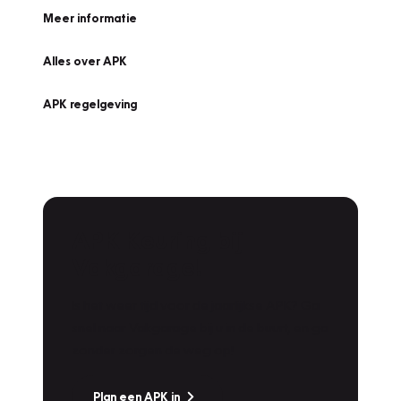
Meer informatie
Alles over APK
APK regelgeving
APK Keuring bij
Vakgarage!
Is het weer tijd voor de jaarlijkse APK? Ga
snel naar Vakgarage bij u in de buurt, en ga
zonder zorgen de weg op!
Plan een APK in