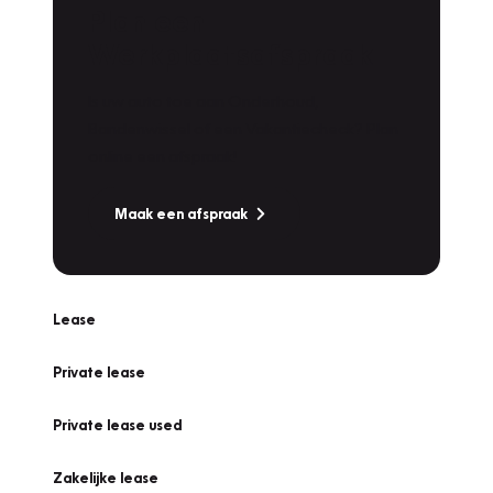
Plan een
Werkplaatsafspraak
Is uw auto toe aan Onderhoud,
Bandenwissel of een Vakantiecheck? Plan
online een afspraak!
Maak een afspraak
Lease
Private lease
Private lease used
Zakelijke lease