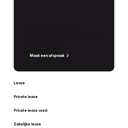
Plan een
Werkplaatsafspraak
Is uw auto toe aan Onderhoud,
Bandenwissel of een Vakantiecheck? Plan
online een afspraak!
Maak een afspraak
Lease
Private lease
Private lease used
Zakelijke lease