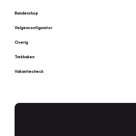
Bandenshop
Velgenconfigurator
Overig
Trekhaken
Vakantiecheck
Plan een
Werkplaatsafspraak