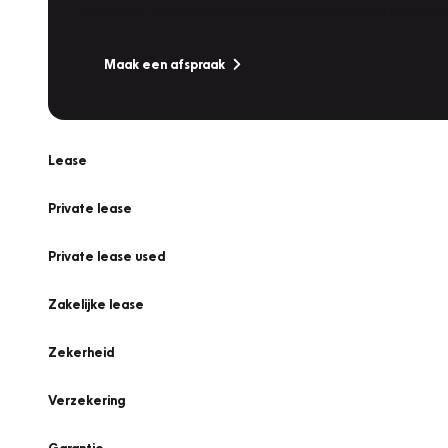
Is uw auto toe aan Onderhoud, Bandenwissel of een Va
Maak een afspraak
Lease
Private lease
Private lease used
Zakelijke lease
Zekerheid
Verzekering