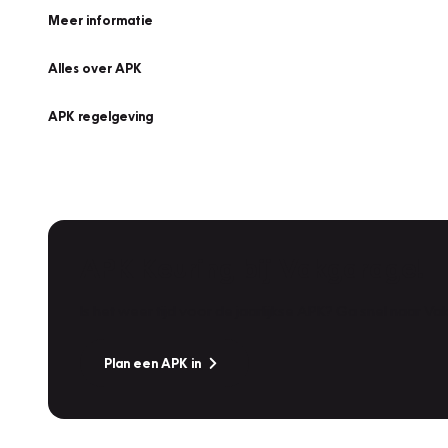
Meer informatie
Alles over APK
APK regelgeving
APK Keuring bij Vakgarage!
Is het weer tijd voor de jaarlijkse APK? Ga snel naar V
Plan een APK in